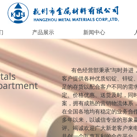
们
产品展示
新闻中心
们
产品展示
新闻中心
有色经营部秉承“与时并进
tals
客户提供各种优质铝锭、锌锭
partment
足的存货以配合客户不同的需
定、价格优惠、送货及时，同
案，拥有成熟的营销物流体系
在全国各地均有稳定的业务合
多年以来，以诚信专业的形象
评。竭诚欢迎广大新老客户来
共创一个互惠互利的合作平台