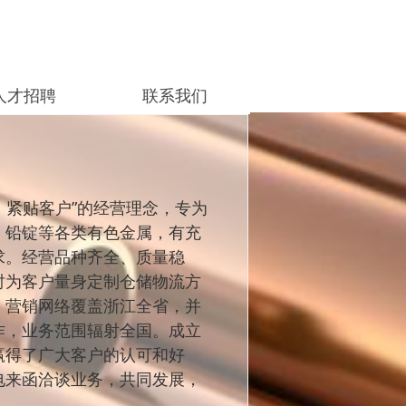
人才招聘
联系我们
按钮
人才招聘
联系我们
，紧贴客户”的经营理念，专为
、铅锭等各类有色金属，有充
求。经营品种齐全、质量稳
时为客户量身定制仓储物流方
，营销网络覆盖浙江全省，并
作，业务范围辐射全国。成立
赢得了广大客户的认可和好
电来函洽谈业务，共同发展，
。